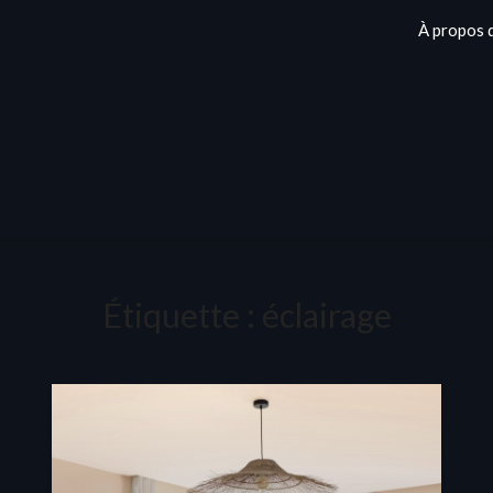
À propos 
Étiquette :
éclairage