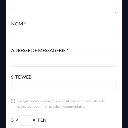
NOM
*
ADRESSE DE MESSAGERIE
*
SITE WEB
Enregistrer mon nom, mon e-mail et mon site web dans le
navigateur pour mon prochain commentaire.
5
×
=
TEN