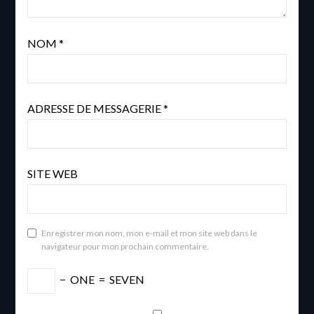
NOM
*
ADRESSE DE MESSAGERIE
*
SITE WEB
Enregistrer mon nom, mon e-mail et mon site web dans le
navigateur pour mon prochain commentaire.
−
ONE
=
SEVEN