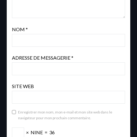
NOM
*
ADRESSE DE MESSAGERIE
*
SITE WEB
Enregistrer mon nom, mon e-mail et mon site web dans le
navigateur pour mon prochain commentaire.
×
NINE
=
36