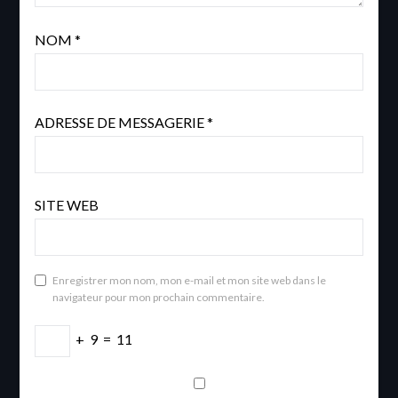
NOM
*
ADRESSE DE MESSAGERIE
*
SITE WEB
Enregistrer mon nom, mon e-mail et mon site web dans le
navigateur pour mon prochain commentaire.
+
9
=
11