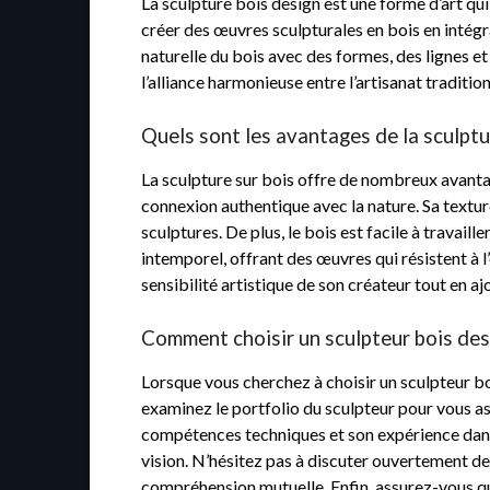
La sculpture bois design est une forme d’art qui
créer des œuvres sculpturales en bois en intégr
naturelle du bois avec des formes, des lignes e
l’alliance harmonieuse entre l’artisanat traditio
Quels sont les avantages de la sculptu
La sculpture sur bois offre de nombreux avantag
connexion authentique avec la nature. Sa textur
sculptures. De plus, le bois est facile à travaill
intemporel, offrant des œuvres qui résistent à l
sensibilité artistique de son créateur tout en a
Comment choisir un sculpteur bois desi
Lorsque vous cherchez à choisir un sculpteur bo
examinez le portfolio du sculpteur pour vous ass
compétences techniques et son expérience dans l
vision. N’hésitez pas à discuter ouvertement de
compréhension mutuelle. Enfin, assurez-vous que