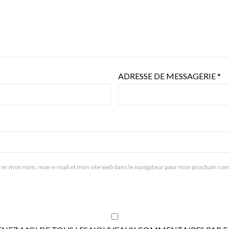
ADRESSE DE MESSAGERIE
*
rer mon nom, mon e-mail et mon site web dans le navigateur pour mon prochain co