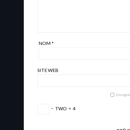
NOM
*
SITE WEB
Enregist
−
TWO
=
4