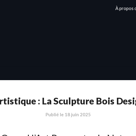
À propos 
rtistique : La Sculpture Bois Des
Publié le
18 juin 2025