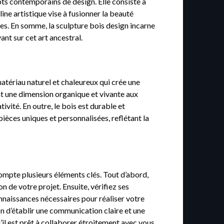
epts contemporains de design. Elle consiste à
ine artistique vise à fusionner la beauté
ves. En somme, la sculpture bois design incarne
ant sur cet art ancestral.
atériau naturel et chaleureux qui crée une
ent une dimension organique et vivante aux
tivité. En outre, le bois est durable et
pièces uniques et personnalisées, reflétant la
compte plusieurs éléments clés. Tout d’abord,
n de votre projet. Ensuite, vérifiez ses
nnaissances nécessaires pour réaliser votre
in d’établir une communication claire et une
’il est prêt à collaborer étroitement avec vous