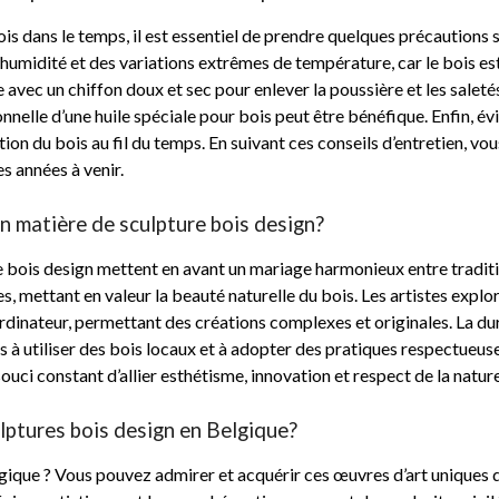
is dans le temps, il est essentiel de prendre quelques précautions 
humidité et des variations extrêmes de température, car le bois est
 avec un chiffon doux et sec pour enlever la poussière et les saletés
nnelle d’une huile spéciale pour bois peut être bénéfique. Enfin, évi
ion du bois au fil du temps. En suivant ces conseils d’entretien, v
s années à venir.
n matière de sculpture bois design?
e bois design mettent en avant un mariage harmonieux entre tradi
 mettant en valeur la beauté naturelle du bois. Les artistes expl
rdinateur, permettant des créations complexes et originales. La dur
s à utiliser des bois locaux et à adopter des pratiques respectueu
ouci constant d’allier esthétisme, innovation et respect de la nature
lptures bois design en Belgique?
gique ? Vous pouvez admirer et acquérir ces œuvres d’art uniques dan