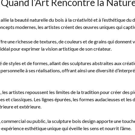
: Quand l’Art Rencontre la Natur
allie la beauté naturelle du bois à la créativité et à l’esthétique d
oncepts modernes, les artistes créent des œuvres uniques qui captiv
ffre une richesse de textures, de couleurs et de grains qui donnent 
t idéal pour exprimer la vision artistique de son créateur.
é de styles et de formes, allant des sculptures abstraites aux créat
ersonnelle à ses réalisations, offrant ainsi une diversité d’interp
s, les artistes repoussent les limites de la tradition pour créer des
t classiques. Les lignes épurées, les formes audacieuses et les dét
rieure et extérieure.
 commercial ou public, la sculpture bois design apporte une touche d
 expérience esthétique unique qui éveille les sens et nourrit l’âme.