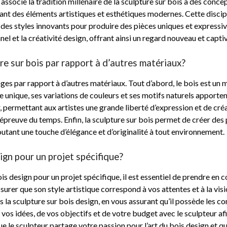
 associe la tradition millénaire de la sculpture sur bois à des conc
ant des éléments artistiques et esthétiques modernes. Cette discipl
t des styles innovants pour produire des pièces uniques et expressi
nnel et la créativité design, offrant ainsi un regard nouveau et captiv
re sur bois par rapport à d’autres matériaux?
es par rapport à d’autres matériaux. Tout d’abord, le bois est un m
e unique, ses variations de couleurs et ses motifs naturels apport
er, permettant aux artistes une grande liberté d’expression et de créa
’épreuve du temps. Enfin, la sculpture sur bois permet de créer des 
joutant une touche d’élégance et d’originalité à tout environnement.
gn pour un projet spécifique?
is design pour un projet spécifique, il est essentiel de prendre en 
urer que son style artistique correspond à vos attentes et à la visio
a sculpture sur bois design, en vous assurant qu’il possède les co
 vos idées, de vos objectifs et de votre budget avec le sculpteur af
 le sculpteur partage votre passion pour l’art du bois design et qu