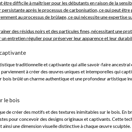
t être difficile à maîtriser pour les débutants en raison de la sensi
 persistante après le processus de carbonisation, ce qui peut être
éremment au processus de brûlage, ce qui nécessite une expertise s
îner des résidus noirs et des particules fines, nécessitant une prot
 un entretien régulier pour préserver leur apparence et leur durabil
 captivante
istique traditionnelle et captivante qui allie savoir-faire ancestral 
s parviennent à créer des œuvres uniques et intemporelles qui captiv
sur bois brûlé un charme authentique et une profondeur artistique 
r le bois
ue de créer des motifs et des textures inimitables sur le bois. En br
astes pour concevoir des designs originaux et captivants. Cette tec
nt ainsi une dimension visuelle distinctive à chaque œuvre sculptée.