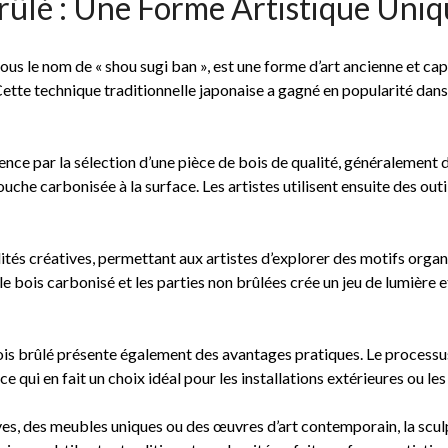
Brûlé : Une Forme Artistique Uni
us le nom de « shou sugi ban », est une forme d’art ancienne et capt
Cette technique traditionnelle japonaise a gagné en popularité dan
ce par la sélection d’une pièce de bois de qualité, généralement du
uche carbonisée à la surface. Les artistes utilisent ensuite des out
lités créatives, permettant aux artistes d’explorer des motifs org
le bois carbonisé et les parties non brûlées crée un jeu de lumière
ois brûlé présente également des avantages pratiques. Le processus
ce qui en fait un choix idéal pour les installations extérieures ou le
es, des meubles uniques ou des œuvres d’art contemporain, la sculp