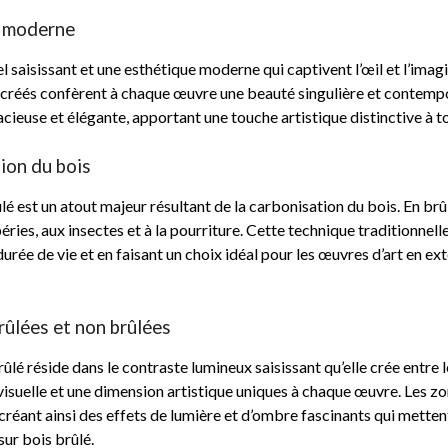
e moderne
el saisissant et une esthétique moderne qui captivent l’œil et l’ima
s créés confèrent à chaque œuvre une beauté singulière et contempo
acieuse et élégante, apportant une touche artistique distinctive à t
tion du bois
ûlé est un atout majeur résultant de la carbonisation du bois. En br
éries, aux insectes et à la pourriture. Cette technique traditionnel
urée de vie et en faisant un choix idéal pour les œuvres d’art en ex
rûlées et non brûlées
ûlé réside dans le contraste lumineux saisissant qu’elle crée entre l
isuelle et une dimension artistique uniques à chaque œuvre. Les zo
créant ainsi des effets de lumière et d’ombre fascinants qui mettent
sur bois brûlé.