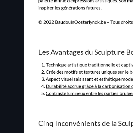
palette infinie d’expressions artistiques. Son m
inspirer les générations futures.
© 2022 BaudouinOosterlynck.be – Tous droits 
Les Avantages du Sculpture Boi
Technique artistique traditionnelle et capti
Crée des motifs et textures uniques sur le b
Aspect visuel saisissant et esthétique mod
Durabilité accrue grâce à la carbonisation 
Contraste lumineux entre les parties brûlée
Cinq Inconvénients de la Scul