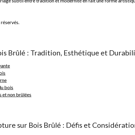
ariage subtil entre tradition et modernité en fait une forme artisti
réservés.
s Brûlé : Tradition, Esthétique et Durabil
vante
ois
erne
du bois
s et non brûlées
pture sur Bois Brûlé : Défis et Considérat