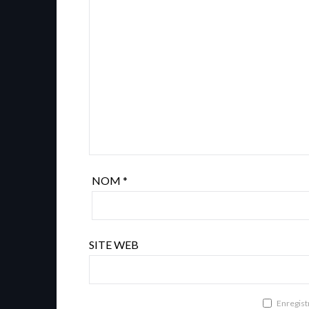
NOM
*
SITE WEB
Enregist