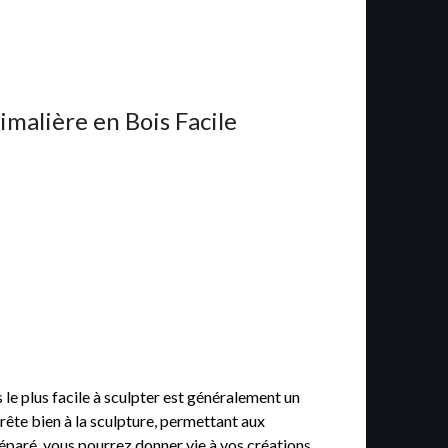
malière en Bois Facile
s le plus facile à sculpter est généralement un
prête bien à la sculpture, permettant aux
préparé, vous pourrez donner vie à vos créations