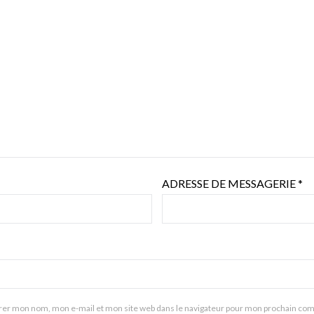
ADRESSE DE MESSAGERIE
*
rer mon nom, mon e-mail et mon site web dans le navigateur pour mon prochain co