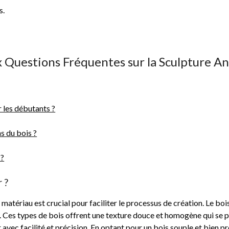
s.
 Questions Fréquentes sur la Sculpture Ani
r les débutants ?
ns du bois ?
 ?
r ?
du matériau est crucial pour faciliter le processus de création. Le boi
lier. Ces types de bois offrent une texture douce et homogène qui se 
 avec facilité et précision. En optant pour un bois souple et bien 