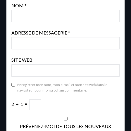
NOM
*
ADRESSE DE MESSAGERIE
*
SITE WEB
Enregistrer mon nom, mon e-mail et mon site web dans le
navigateur pour mon prochain commentaire.
2
+
1
=
PRÉVENEZ-MOI DE TOUS LES NOUVEAUX