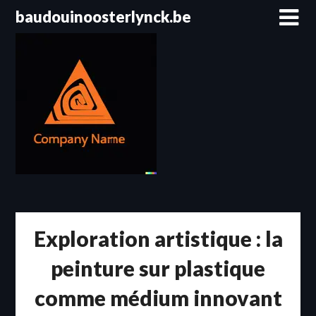
Passer
baudouinoosterlynck.be
au
contenu
Exploration artistique : la
peinture sur plastique
comme médium innovant