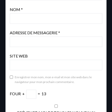
NOM
*
ADRESSE DE MESSAGERIE
*
SITE WEB
Enregistrer mon nom, mon e-mail et mon site web dans le
navigateur pour mon prochain commentaire.
FOUR
+
=
13