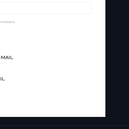
mmentaire.
MAIL.
L.