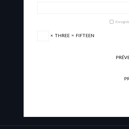
Enregist
×
THREE
=
FIFTEEN
PRÉV
P