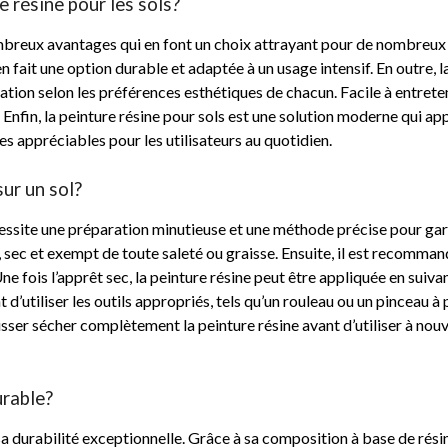
e résine pour les sols?
mbreux avantages qui en font un choix attrayant pour de nombreux u
n fait une option durable et adaptée à un usage intensif. En outre, l
sation selon les préférences esthétiques de chacun. Facile à entreten
 Enfin, la peinture résine pour sols est une solution moderne qui 
ues appréciables pour les utilisateurs au quotidien.
ur un sol?
nécessite une préparation minutieuse et une méthode précise pour ga
pre, sec et exempt de toute saleté ou graisse. Ensuite, il est recom
ne fois l’apprêt sec, la peinture résine peut être appliquée en suiva
 d’utiliser les outils appropriés, tels qu’un rouleau ou un pinceau 
 laisser sécher complètement la peinture résine avant d’utiliser à nou
urable?
sa durabilité exceptionnelle. Grâce à sa composition à base de rési