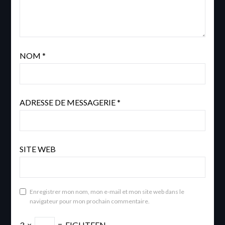
NOM
*
ADRESSE DE MESSAGERIE
*
SITE WEB
Enregistrer mon nom, mon e-mail et mon site web dans le
navigateur pour mon prochain commentaire.
3
×
=
EIGHTEEN