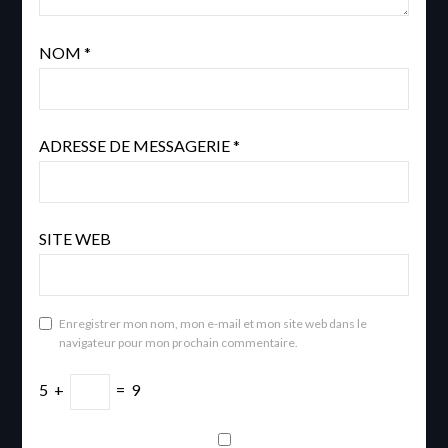
NOM
*
ADRESSE DE MESSAGERIE
*
SITE WEB
Enregistrer mon nom, mon e-mail et mon site web dans le
navigateur pour mon prochain commentaire.
5
+
=
9