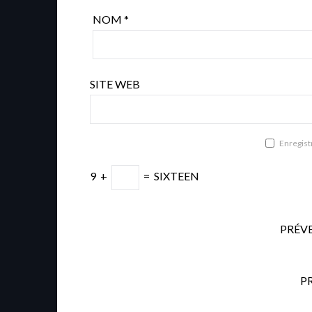
NOM
*
SITE WEB
Enregist
9
+
=
SIXTEEN
PRÉV
P