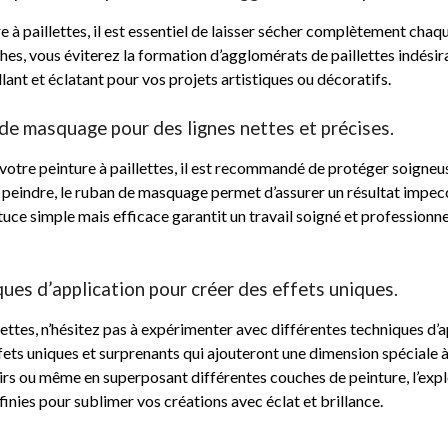
e à paillettes, il est essentiel de laisser sécher complètement cha
hes, vous éviterez la formation d’agglomérats de paillettes indési
illant et éclatant pour vos projets artistiques ou décoratifs.
de masquage pour des lignes nettes et précises.
 votre peinture à paillettes, il est recommandé de protéger soigneu
 peindre, le ruban de masquage permet d’assurer un résultat impec
uce simple mais efficace garantit un travail soigné et professionnel,
ues d’application pour créer des effets uniques.
llettes, n’hésitez pas à expérimenter avec différentes techniques d’a
ets uniques et surprenants qui ajouteront une dimension spéciale à v
rs ou même en superposant différentes couches de peinture, l’exp
inies pour sublimer vos créations avec éclat et brillance.