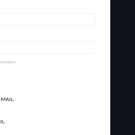
mmentaire.
MAIL.
L.