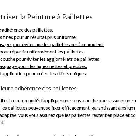
riser la Peinture à Paillettes
 adhérence des paillettes.
s fines pour un résultat plus uniforme.
age pour éviter que les paillettes ne s’accumulent.
pour répartir uniformément les paillettes.
ouche pour éviter les agglomérats de paillettes.
squage pour des lignes nettes et précises.
application pour créer des effets uniques.
leure adhérence des paillettes.
es, il est recommandé d’appliquer une sous-couche pour assurer une m
es paillettes peuvent se fixer efficacement, garantissant ainsi un 
ptée, vous vous assurez que les paillettes restent en place et conse
if.