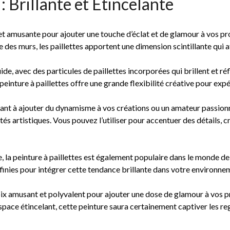
 : Brillante et Étincelante
 et amusante pour ajouter une touche d’éclat et de glamour à vos pr
es murs, les paillettes apportent une dimension scintillante qui atti
de, avec des particules de paillettes incorporées qui brillent et ré
la peinture à paillettes offre une grande flexibilité créative pour e
nt à ajouter du dynamisme à vos créations ou un amateur passionné p
tés artistiques. Vous pouvez l’utiliser pour accentuer des détails,
ue, la peinture à paillettes est également populaire dans le monde de
nfinies pour intégrer cette tendance brillante dans votre environne
hoix amusant et polyvalent pour ajouter une dose de glamour à vos pr
space étincelant, cette peinture saura certainement captiver les reg