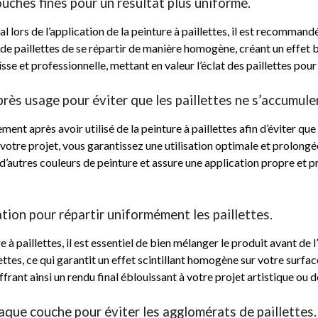
ouches fines pour un résultat plus uniforme.
l lors de l’application de la peinture à paillettes, il est recommand
de paillettes de se répartir de manière homogène, créant un effet br
sse et professionnelle, mettant en valeur l’éclat des paillettes pour
ès usage pour éviter que les paillettes ne s’accumule
ment après avoir utilisé de la peinture à paillettes afin d’éviter qu
de votre projet, vous garantissez une utilisation optimale et prolon
 d’autres couleurs de peinture et assure une application propre et 
tion pour répartir uniformément les paillettes.
 à paillettes, il est essentiel de bien mélanger le produit avant de l
ettes, ce qui garantit un effet scintillant homogène sur votre surfa
offrant ainsi un rendu final éblouissant à votre projet artistique ou d
que couche pour éviter les agglomérats de paillettes.