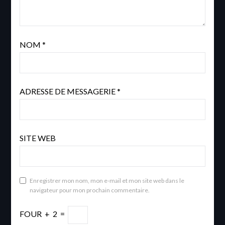
NOM
*
ADRESSE DE MESSAGERIE
*
SITE WEB
Enregistrer mon nom, mon e-mail et mon site web dans le
navigateur pour mon prochain commentaire.
FOUR
+
2
=