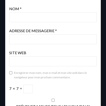
NOM
*
ADRESSE DE MESSAGERIE
*
SITE WEB
Enregistrer mon nom, mon e-mail et mon site web dans le
navigateur pour mon prochain commentaire.
7
×
7
=