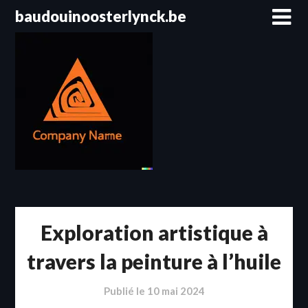
Passer
baudouinoosterlynck.be
au
contenu
Exploration artistique à
travers la peinture à l’huile
Publié le
10 mai 2024