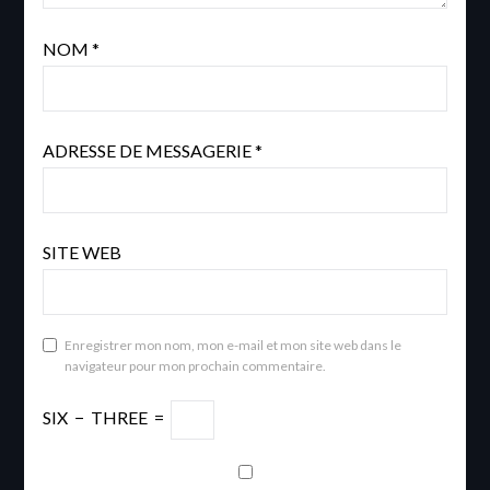
NOM
*
ADRESSE DE MESSAGERIE
*
SITE WEB
Enregistrer mon nom, mon e-mail et mon site web dans le
navigateur pour mon prochain commentaire.
SIX
−
THREE
=