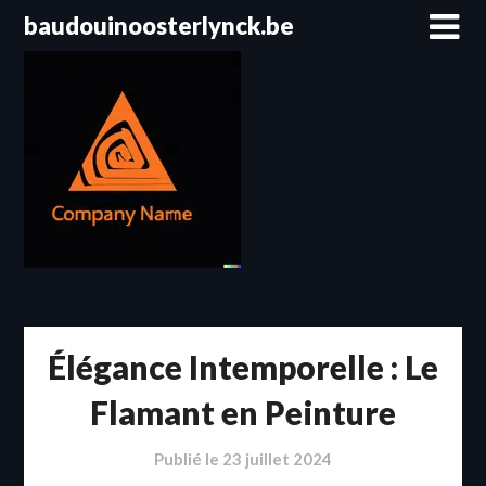
Passer
baudouinoosterlynck.be
au
contenu
Élégance Intemporelle : Le
Flamant en Peinture
Publié le
23 juillet 2024