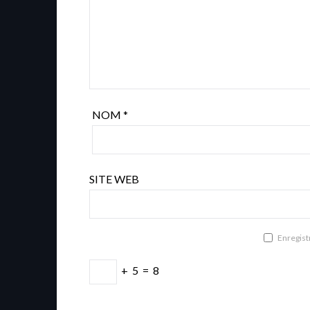
NOM
*
SITE WEB
Enregist
+
5
=
8