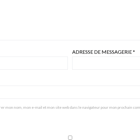
ADRESSE DE MESSAGERIE
*
rer mon nom, mon e-mail et mon site web dans le navigateur pour mon prochain co