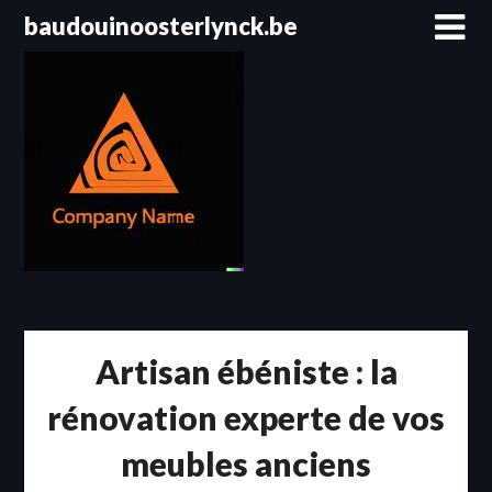
Passer
baudouinoosterlynck.be
au
contenu
Artisan ébéniste : la
rénovation experte de vos
meubles anciens