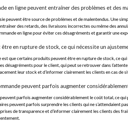
ande en ligne peuvent entraîner des problèmes et des m
aisie peuvent être source de problèmes et de malentendus. Une sim
entraîner des retards, des livraisons incorrectes ou même des annu
commande en ligne pour éviter ces désagréments et garantir une expér
être en rupture de stock, ce qui nécessite un ajuste
est que certains produits peuvent être en rupture de stock, ce qui
 désagréments pour le client, qui peut se retrouver dans l’attente
cacement leur stock et d’informer clairement les clients en cas de s
 commande peuvent parfois augmenter considérablement 
 peuvent parfois augmenter considérablement le coût total, ce qui 
es peuvent parfois surprendre les clients qui ne s’attendaient pas à
rises de transparence et d’informer clairement les clients des frai
ntentement.