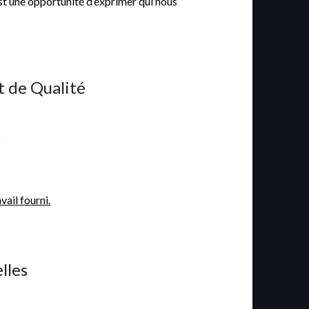
st une opportunité d’exprimer qui nous
t de Qualité
.
ail fourni.
lles