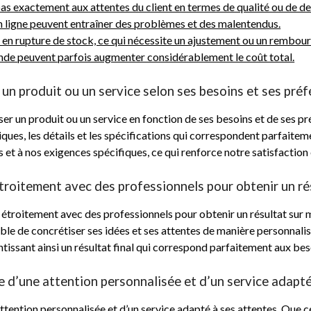
as exactement aux attentes du client en termes de qualité ou de de
en ligne peuvent entraîner des problèmes et des malentendus.
en rupture de stock, ce qui nécessite un ajustement ou un rembou
ande peuvent parfois augmenter considérablement le coût total.
n produit ou un service selon ses besoins et ses préf
ser un produit ou un service en fonction de ses besoins et de ses 
stiques, les détails et les spécifications qui correspondent parfaite
 et à nos exigences spécifiques, ce qui renforce notre satisfaction 
 étroitement avec des professionnels pour obtenir un ré
étroitement avec des professionnels pour obtenir un résultat sur m
ible de concrétiser ses idées et ses attentes de manière personnal
issant ainsi un résultat final qui correspond parfaitement aux beso
 d’une attention personnalisée et d’un service adapté
ention personnalisée et d’un service adapté à ses attentes. Que ce 