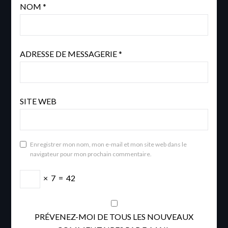
NOM
*
ADRESSE DE MESSAGERIE
*
SITE WEB
Enregistrer mon nom, mon e-mail et mon site web dans le
navigateur pour mon prochain commentaire.
×
7
=
42
PRÉVENEZ-MOI DE TOUS LES NOUVEAUX