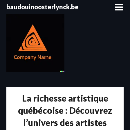
Passer
baudouinoosterlynck.be
au
contenu
La richesse artistique
québécoise : Découvrez
l’univers des artistes