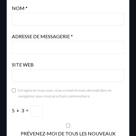
NOM
*
ADRESSE DE MESSAGERIE
*
SITE WEB
Enregistrer mon nom, mon e-mail et mon site web dans le
navigateur pour mon prochain commentaire.
5
+
3
=
PRÉVENEZ-MOI DE TOUS LES NOUVEAUX