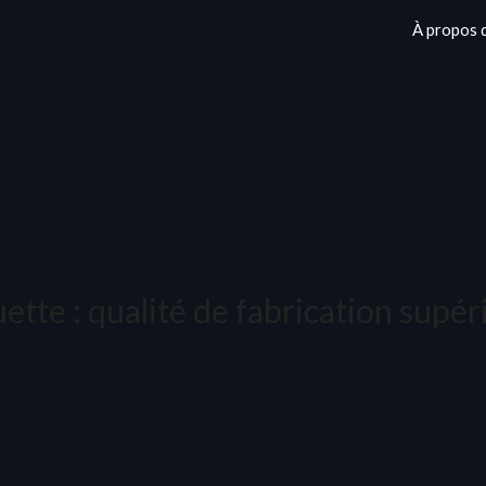
À propos 
uette :
qualité de fabrication supér