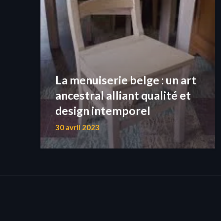
La menuiserie belge : un art
ancestral alliant qualité et
design intemporel
30 avril 2023