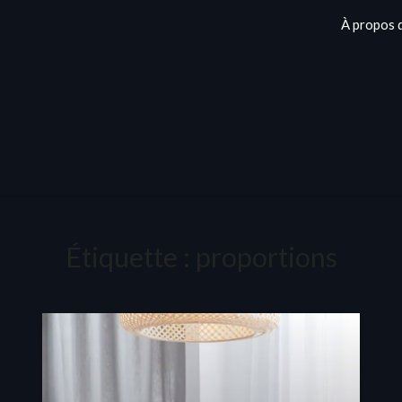
À propos 
Étiquette :
proportions