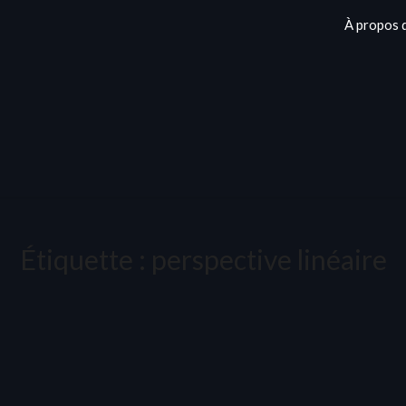
À propos 
Étiquette :
perspective linéaire