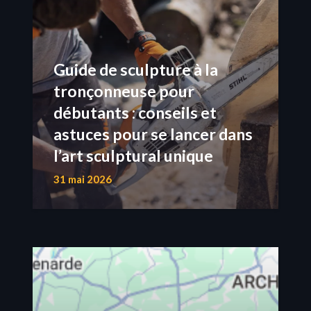
Guide de sculpture à la
tronçonneuse pour
débutants : conseils et
astuces pour se lancer dans
l’art sculptural unique
31 mai 2026