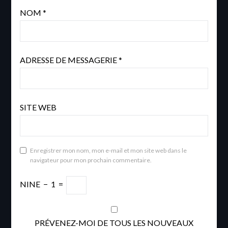
NOM
*
ADRESSE DE MESSAGERIE
*
SITE WEB
Enregistrer mon nom, mon e-mail et mon site web dans le
navigateur pour mon prochain commentaire.
NINE
−
1
=
PRÉVENEZ-MOI DE TOUS LES NOUVEAUX