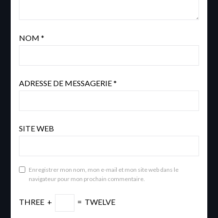
NOM
*
ADRESSE DE MESSAGERIE
*
SITE WEB
Enregistrer mon nom, mon e-mail et mon site web dans le
navigateur pour mon prochain commentaire.
THREE
+
=
TWELVE