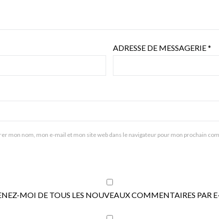
ADRESSE DE MESSAGERIE
*
rer mon nom, mon e-mail et mon site web dans le navigateur pour mon prochain co
ENEZ-MOI DE TOUS LES NOUVEAUX COMMENTAIRES PAR E-