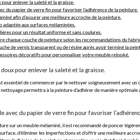
our enlever la saleté et la graisse.
 du papier de verre fin pour favoriser l’adhérence de la peinture.
miné afin d’assurer une meilleure accroche de la peinture.
ro adaptée aux surfaces mélaminées.
ières pour un résultat uniforme et sans coulures.
re chaque couche de peinture selon les recommandations du fabri
uche de vernis transparent ou de résine après avoir terminé la pein
cessoires décoratifs pour personnaliser votre meuble relooké.
oux pour enlever la saleté et la graisse.
est essentiel de commencer par le nettoyer soigneusement avec un dé
e nettoyage permettra à la peinture d’adhérer de manière optimale a
 avec du papier de verre fin pour favoriser l’adhérenc
ture sur un meuble mélaminé, il est recommandé de poncer légèreme
urface, d’éliminer les imperfections et d’offrir une meilleure accro