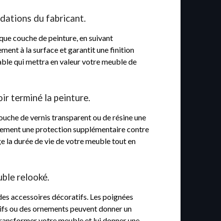
dations du fabricant.
aque couche de peinture, en suivant
nt à la surface et garantit une finition
cable qui mettra en valeur votre meuble de
ir terminé la peinture.
ouche de vernis transparent ou de résine une
également une protection supplémentaire contre
ge la durée de vie de votre meuble tout en
ble relooké.
des accessoires décoratifs. Les poignées
tifs ou des ornements peuvent donner un
transformer votre meuble et lui donner une