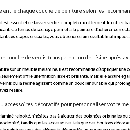
e entre chaque couche de peinture selon les recomman
il est essentiel de laisser sécher complètement le meuble entre ch
nt. Ce temps de séchage permet à la peinture d’adhérer correcteme
tant ces étapes cruciales, vous obtiendrez un résultat final impec
ne couche de vernis transparent ou de résine après avo
inture sur un meuble mélaminé, il est recommandé d’appliquer une c
n seulement offre une finition lisse et brillante, mais elle assure 
Le vernis ou la résine agissent comme un bouclier durable qui prolon
avez réalisé.
ou accessoires décoratifs pour personnaliser votre meu
miné relooké, n’hésitez pas à ajouter des poignées originales ou 
modernité, tandis que les accessoires tels que des boutons décora
t la peinture avec des éléments décoratifs, vous pouvez vraiment 