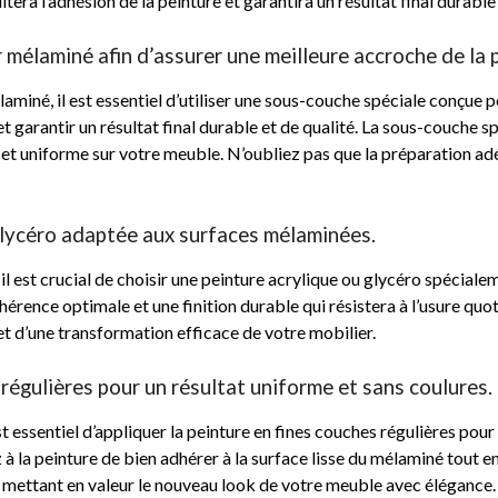
tera l’adhésion de la peinture et garantira un résultat final durable
 mélaminé afin d’assurer une meilleure accroche de la 
iné, il est essentiel d’utiliser une sous-couche spéciale conçue p
et garantir un résultat final durable et de qualité. La sous-couche 
se et uniforme sur votre meuble. N’oubliez pas que la préparation adé
glycéro adaptée aux surfaces mélaminées.
 est crucial de choisir une peinture acrylique ou glycéro spéciale
érence optimale et une finition durable qui résistera à l’usure quo
 et d’une transformation efficace de votre mobilier.
 régulières pour un résultat uniforme et sans coulures.
 essentiel d’appliquer la peinture en fines couches régulières pour 
 la peinture de bien adhérer à la surface lisse du mélaminé tout en
e, mettant en valeur le nouveau look de votre meuble avec élégance.