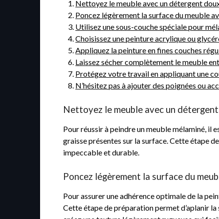
Nettoyez le meuble avec un détergent doux p
Poncez légèrement la surface du meuble avec
Utilisez une sous-couche spéciale pour méla
Choisissez une peinture acrylique ou glycé
Appliquez la peinture en fines couches régul
Laissez sécher complètement le meuble ent
Protégez votre travail en appliquant une co
N’hésitez pas à ajouter des poignées ou ac
Nettoyez le meuble avec un détergent d
Pour réussir à peindre un meuble mélaminé, il 
graisse présentes sur la surface. Cette étape d
impeccable et durable.
Poncez légèrement la surface du meuble
Pour assurer une adhérence optimale de la pein
Cette étape de préparation permet d’aplanir la s