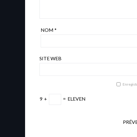
NOM
*
SITE WEB
Enregist
9
+
=
ELEVEN
PRÉV