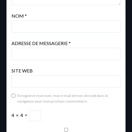
NOM
*
ADRESSE DE MESSAGERIE
*
SITE WEB
Enregistrer mon nom, mon e-mail et mon site web dans le
navigateur pour mon prochain commentaire.
4
×
4
=