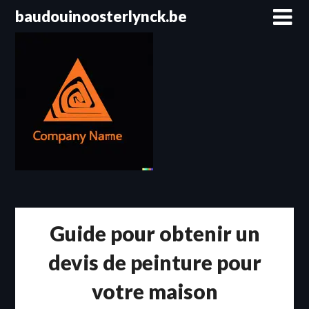
Passer
baudouinoosterlynck.be
au
contenu
Guide pour obtenir un
devis de peinture pour
votre maison