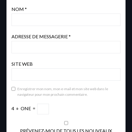
NOM
*
ADRESSE DE MESSAGERIE
*
SITE WEB
Enregistrer mon nom, mon e-mail et mon site web dans le
navigateur pour mon prochain commentaire.
4
+
ONE
=
PRÉVENEZ-MOI DE TOUS LES NOUVEAUX