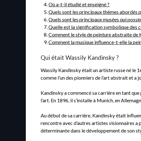
Où a-t-il étudié et enseigné ?
Quels sont les principaux thèmes abordés p
Quels sont les principaux musées qui poss
Quelle est la signification symbolique des 
Comment le style de peinture abstraite de 
Comment la musique influence-t-elle la pei
Qui était Wassily Kandinsky ?
Wassily Kandinsky était un artiste russe né le
comme l’un des pionniers de l’art abstrait et a
Kandinsky a commencé sa carrière en tant que p
l’art. En 1896, il s’installe à Munich, en Allema
Au début de sa carrière, Kandinsky était influ
rencontre avec d’autres artistes visionnaires a
déterminante dans le développement de son styl