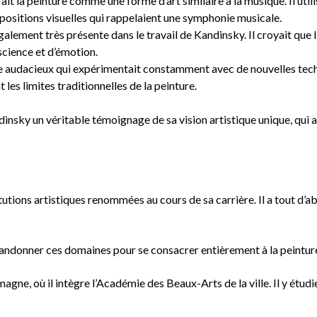
 la peinture comme une forme d’art similaire à la musique. Il utilis
positions visuelles qui rappelaient une symphonie musicale.
 également très présente dans le travail de Kandinsky. Il croyait que l
science et d’émotion.
te audacieux qui expérimentait constamment avec de nouvelles techn
t les limites traditionnelles de la peinture.
insky un véritable témoignage de sa vision artistique unique, qui a 
utions artistiques renommées au cours de sa carrière. Il a tout d’ab
abandonner ces domaines pour se consacrer entièrement à la peintur
magne, où il intègre l’Académie des Beaux-Arts de la ville. Il y étu