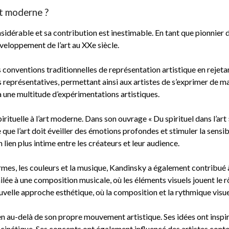
rt moderne ?
idérable et sa contribution est inestimable. En tant que pionnier de 
veloppement de l’art au XXe siècle.
conventions traditionnelles de représentation artistique en rejetant 
s représentatives, permettant ainsi aux artistes de s’exprimer de ma
 à une multitude d’expérimentations artistiques.
ituelle à l’art moderne. Dans son ouvrage « Du spirituel dans l’art 
re que l’art doit éveiller des émotions profondes et stimuler la sensi
 lien plus intime entre les créateurs et leur audience.
formes, les couleurs et la musique, Kandinsky a également contribué 
milée à une composition musicale, où les éléments visuels jouent le 
velle approche esthétique, où la composition et la rythmique visue
ien au-delà de son propre mouvement artistique. Ses idées ont inspi
t cinétique. Ses concepts ont également influencé des artistes con