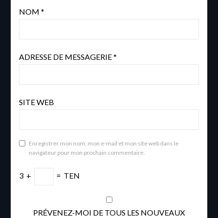
NOM
*
ADRESSE DE MESSAGERIE
*
SITE WEB
Enregistrer mon nom, mon e-mail et mon site web dans le
navigateur pour mon prochain commentaire.
3
+
=
TEN
PRÉVENEZ-MOI DE TOUS LES NOUVEAUX