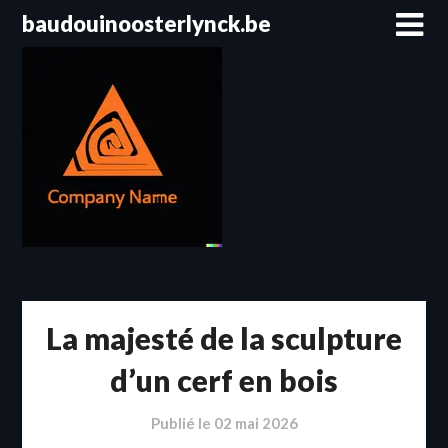
Passer
baudouinoosterlynck.be
au
contenu
La majesté de la sculpture
d’un cerf en bois
Publié le
02 mai 2026