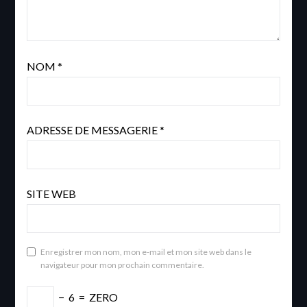
NOM
*
ADRESSE DE MESSAGERIE
*
SITE WEB
Enregistrer mon nom, mon e-mail et mon site web dans le
navigateur pour mon prochain commentaire.
−
6
=
ZERO