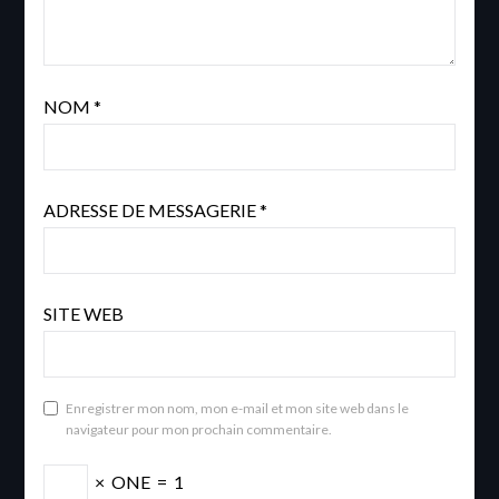
NOM
*
ADRESSE DE MESSAGERIE
*
SITE WEB
Enregistrer mon nom, mon e-mail et mon site web dans le
navigateur pour mon prochain commentaire.
×
ONE
=
1