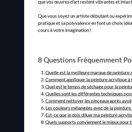
que vos œuvres d’art restent vibrantes et inta
Que vous soyez un artiste débutant ou expériment
pratique et sa polyvalence en font un choix idéa
cours à votre imagination !
8 Questions Fréquemment Posée
Quelle est la meilleure marque de peinture a
Comment appliquer la peinture acrylique à l
Quel est le temps de séchage pour la peintur
Quelles sont les différentes techniques possi
Comment nettoyer les pinceaux après avoir ut
Les couleurs mélangées avec de la peinture 
Est-ce que je dois diluer ma peinture acryl
Quels supports conviennent le mieux pour tr