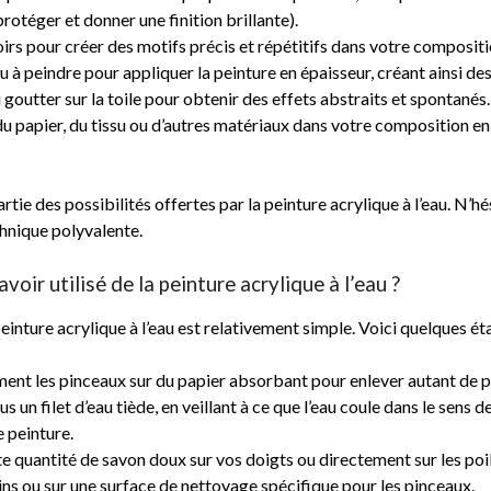
rotéger et donner une finition brillante).
irs pour créer des motifs précis et répétitifs dans votre compositi
u à peindre pour appliquer la peinture en épaisseur, créant ainsi des 
u goutter sur la toile pour obtenir des effets abstraits et spontanés.
du papier, du tissu ou d’autres matériaux dans votre composition en l
tie des possibilités offertes par la peinture acrylique à l’eau. N’hé
chnique polyvalente.
ir utilisé de la peinture acrylique à l’eau ?
peinture acrylique à l’eau est relativement simple. Voici quelques é
ment les pinceaux sur du papier absorbant pour enlever autant de p
s un filet d’eau tiède, en veillant à ce que l’eau coule dans le sens 
 peinture.
te quantité de savon doux sur vos doigts ou directement sur les poi
ins ou sur une surface de nettoyage spécifique pour les pinceaux.