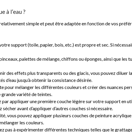
e à l’eau ?
st relativement simple et peut être adaptée en fonction de vos préfé
tre support (toile, papier, bois, etc.) est propre et sec. Si nécess
inceaux, palettes de mélange, chiffons ou éponges, ainsi que les tub
nir des effets plus transparents ou des glacis, vous pouvez diluer la
s d’eau jusqu’à obtenir la consistance désirée.
te pour mélanger les différentes couleurs et créer des nuances perso
grande variété de teintes.
ar appliquer une première couche légère sur votre support en uti
 sécher avant d’appliquer d’autres couches si nécessaire.
aité, vous pouvez appliquer plusieurs couches de peinture acrylique
 mélanger les couleurs.
 pas à expérimenter différentes techniques telles que le grattage, l