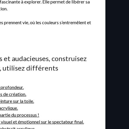
fascinante à explorer. Elle permet de libérer sa
ion.
s prennent vie, où les couleurs s’entremêlent et
es et audacieuses, construisez
 utilisez différents
a profondeur.
s de création.
nture sur la toile.
acrylique.
partie du processus !
suel et émotionnel sur le spectateur final.
abstrait acrylique .