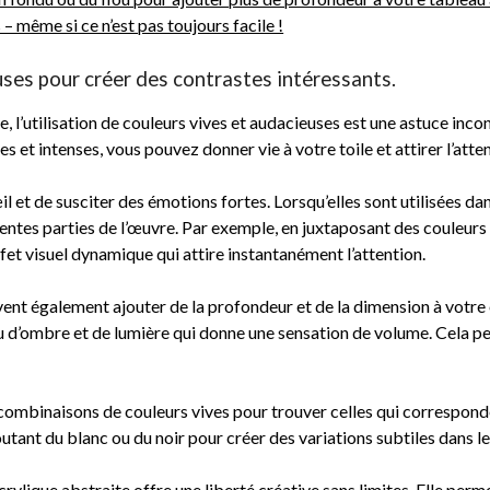
– même si ce n’est pas toujours facile !
uses pour créer des contrastes intéressants.
e, l’utilisation de couleurs vives et audacieuses est une astuce inc
s et intenses, vous pouvez donner vie à votre toile et attirer l’atte
il et de susciter des émotions fortes. Lorsqu’elles sont utilisées da
érentes parties de l’œuvre. Par exemple, en juxtaposant des couleurs
ffet visuel dynamique qui attire instantanément l’attention.
vent également ajouter de la profondeur et de la dimension à votre 
 d’ombre et de lumière qui donne une sensation de volume. Cela pe
ombinaisons de couleurs vives pour trouver celles qui corresponden
tant du blanc ou du noir pour créer des variations subtiles dans le
 acrylique abstraite offre une liberté créative sans limites. Elle pe