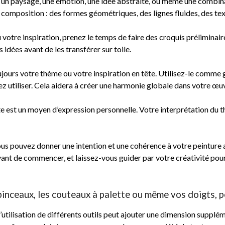
: un paysage, une émotion, une idée abstraite, ou même une combi
composition : des formes géométriques, des lignes fluides, des tex
 votre inspiration, prenez le temps de faire des croquis préliminair
idées avant de les transférer sur toile.
urs votre thème ou votre inspiration en tête. Utilisez-le comme g
lez utiliser. Cela aidera à créer une harmonie globale dans votre œu
te est un moyen d’expression personnelle. Votre interprétation du th
ous pouvez donner une intention et une cohérence à votre peinture a
avant de commencer, et laissez-vous guider par votre créativité pou
 pinceaux, les couteaux à palette ou même vos doigts, po
 l’utilisation de différents outils peut ajouter une dimension supplém