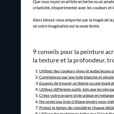
Que vous soyez un artiste en herbe ou un amateur
créativité, d’expérimenter avec les couleurs et 
Alors laissez-vous emporter par la magie de la 
où votre imagination est la seule limite.
9 conseils pour la peinture acr
la texture et la profondeur, t
Utilisez des couleurs vives et audacieuses 
Commencez par une toile blanche et ajoutez 
Essayez de trouver un thème ou une inspira
Utilisez différents outils, tels que les pinc
Créez votre propre style unique en mélangea
Ne soyez pas trop critique envers vous-même
Prenez le temps de considérer chaque détail
Utilisez des techniques telles que l’ajout d’