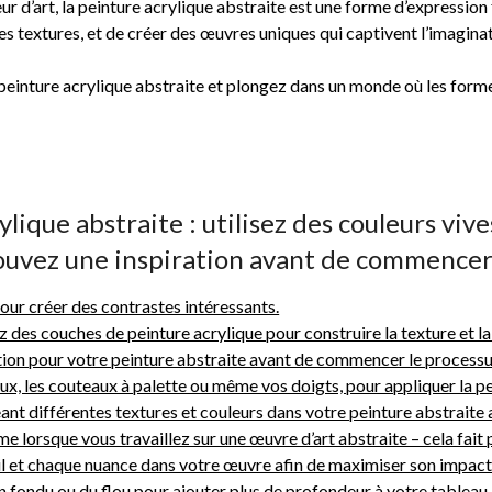
 d’art, la peinture acrylique abstraite est une forme d’expression 
les textures, et de créer des œuvres uniques qui captivent l’imaginat
peinture acrylique abstraite et plongez dans un monde où les forme
ylique abstraite : utilisez des couleurs viv
rouvez une inspiration avant de commencer,
pour créer des contrastes intéressants.
des couches de peinture acrylique pour construire la texture et l
tion pour votre peinture abstraite avant de commencer le processu
eaux, les couteaux à palette ou même vos doigts, pour appliquer la pei
nt différentes textures et couleurs dans votre peinture abstraite 
 lorsque vous travaillez sur une œuvre d’art abstraite – cela fait 
 et chaque nuance dans votre œuvre afin de maximiser son impact vi
un fondu ou du flou pour ajouter plus de profondeur à votre tableau 