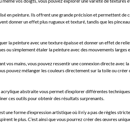
ou même vos doigts, vous pouvez explorer une variété de textures et
lisé en peinture. Ils offrent une grande précision et permettent de c
vent donner un effet plus rugueux et texturé, tandis que les pinceau
uer la peinture avec une texture épaisse et donner un effet de relie
ues ou simplement étaler la peinture avec des mouvements larges e
isant vos mains, vous pouvez ressentir une connexion directe avec la 
ous pouvez mélanger les couleurs directement sur la toile ou créer 
ure acrylique abstraite vous permet d’explorer différentes techniques
er ces outils pour obtenir des résultats surprenants.
t une forme d’expression artistique où il n’y a pas de règles stricte
 inspirent le plus. C’est ainsi que vous pourrez créer des œuvres uniqu