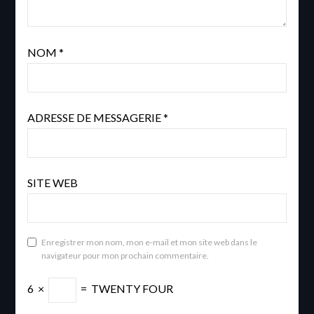
NOM
*
ADRESSE DE MESSAGERIE
*
SITE WEB
Enregistrer mon nom, mon e-mail et mon site web dans le
navigateur pour mon prochain commentaire.
6
×
=
TWENTY FOUR