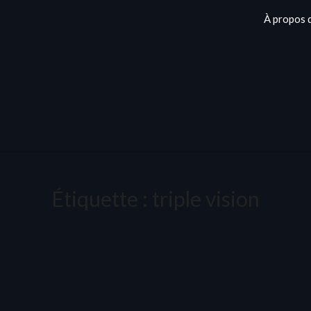
À propos 
Étiquette :
triple vision