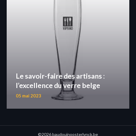
Le savoir-faire des artisans :
l’excellence du verre belge
05 mai 2023
©2026 baudouinoosterlynck.be