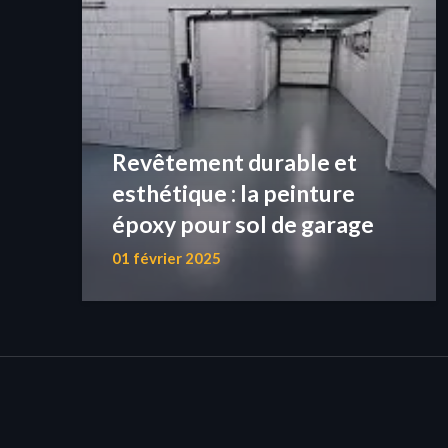
Revêtement durable et
esthétique : la peinture
époxy pour sol de garage
01 février 2025