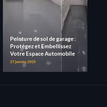
Peinture de sol de garage :
Protégez et Embellissez
Votre Espace Automobile
27 janvier 2025