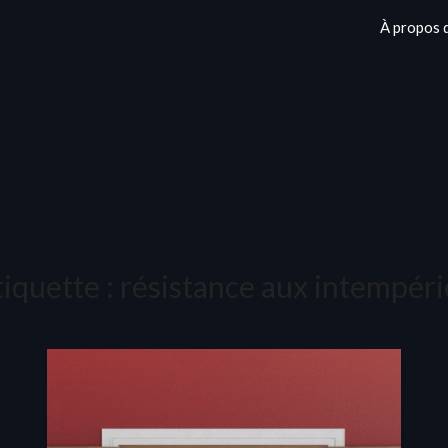
À propos 
tiquette :
résistance aux intempéri