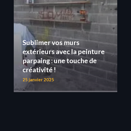
Sublimer vos murs
extérieurs avec la peinture
parpaing : une touche de
créativité !
25 janvier 2025