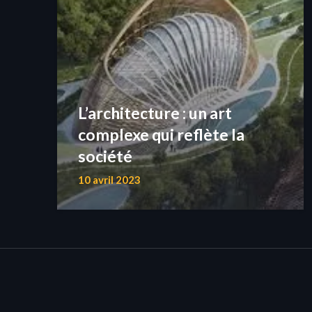
L’architecture : un art
complexe qui reflète la
société
10 avril 2023