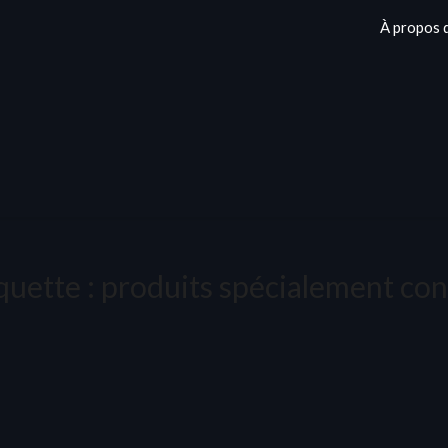
À propos 
quette :
produits spécialement co