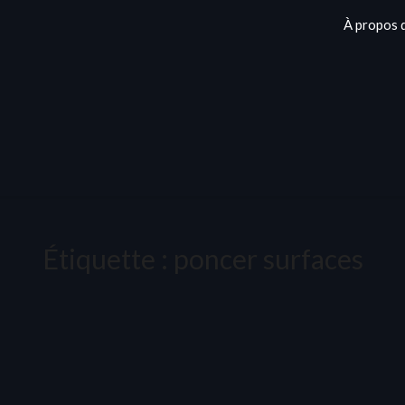
À propos 
Étiquette :
poncer surfaces