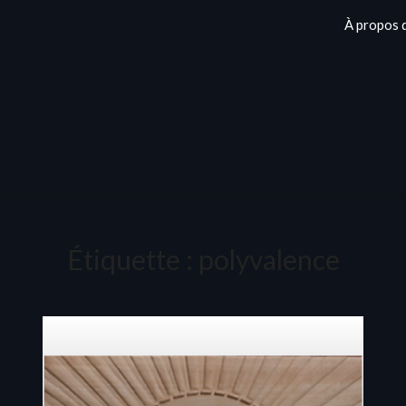
À propos 
Étiquette :
polyvalence