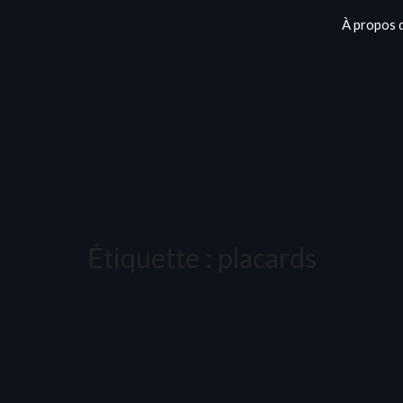
À propos 
Étiquette :
placards