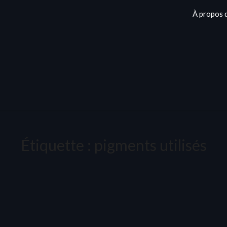
À propos 
Étiquette :
pigments utilisés